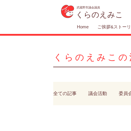
武蔵野市議会議員
くらのえみこ
Home
ご挨拶&ストー
くらのえみこの
全ての記事
議会活動
委員
医療・福祉
動物
公共