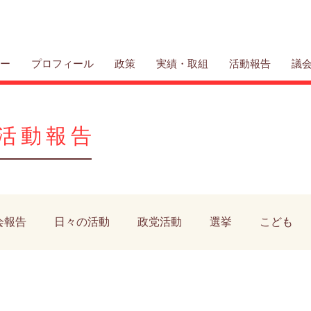
リー
プロフィール
政策
実績・取組
活動報告
議
活動報告
会報告
日々の活動
政党活動
選挙
こども
施設