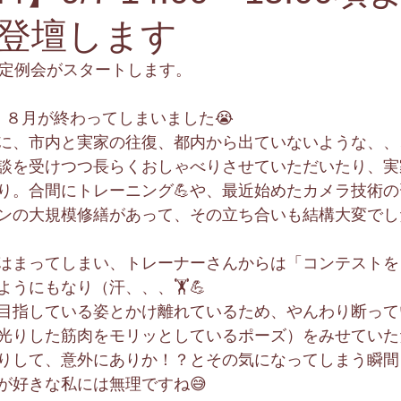
登壇します
会定例会がスタートします。
・８月が終わってしまいました😭
に、市内と実家の往復、都内から出ていないような、、
談を受けつつ長らくおしゃべりさせていただいたり、実
り。合間にトレーニング💪や、最近始めたカメラ技術の
ンの大規模修繕があって、その立ち合いも結構大変でし
はまってしまい、トレーナーさんからは「コンテストを
うにもなり（汗、、、🏋️💪
目指している姿とかけ離れているため、やんわり断って
光りした筋肉をモリッとしているポーズ）をみせていた
りして、意外にありか！？とその気になってしまう瞬間
が好きな私には無理ですね😅