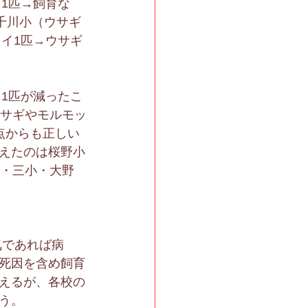
1匹→飼育な
千川小（ウサギ
コイ1匹→ウサギ
イ1匹が減ったこ
ウサギやモルモッ
点からも正しい
えたのは桜野小
小・三小・大野
気であれば病
死因を含め飼育
えるが、各校の
う。