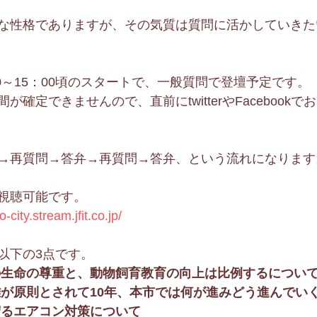
な性格でありますが、その気質は質問に活かしていきた
00～15：00頃のスタートで、一般質問で登壇予定です。
確定できませんので、直前にtwitterやFacebook
→再質問→答弁→再質問→答弁、という流れになります
視聴可能です。
city.stream.jfit.co.jp/
以下の3点です。
の生命の尊重と、動物飼育教育の向上は比例するについ
難が原則とされて10年、本市では何が進みどう進んでい
守るエアコン対策について