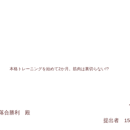
本格トレーニングを始めて2か月。筋肉は裏切らない!?
落合勝利　殿
提出者　1