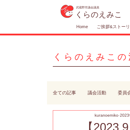
武蔵野市議会議員
くらのえみこ
Home
ご挨拶&ストー
くらのえみこの
全ての記事
議会活動
委員
kuranoemiko
202
防犯・防災
医療・福祉
【2023.