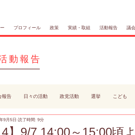
リー
プロフィール
政策
実績・取組
活動報告
議
活動報告
会報告
日々の活動
政党活動
選挙
こども
3年9月5日
読了時間: 9分
動物
公共施設
9.4】9/7 14:00～15:0