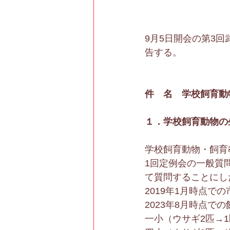
9月5日開会の第3
告する。
件　名　学校飼育動
１．学校飼育動物の
学校飼育動物・飼育教
1回定例会の一般質
て質問することにし
2019年1月時点
2023年8月時点で
一小（ウサギ2匹→