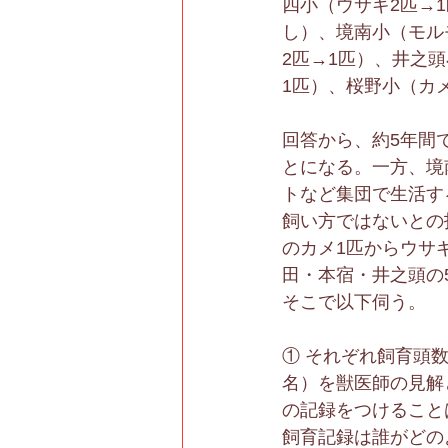
四小（ウサギ2匹→
し）、境南小（モル
2匹→1匹）、井之
1匹）、桜野小（カ
回答から、約5年間
とになる。一方、境
トなど集団で生活す
飼い方ではないとの
のカメ1匹からウサ
田・本宿・井之頭の
そこで以下伺う。
① それぞれ飼育頭
名）を獣医師の見解
の記録をつけること
飼育記録は誰がどの