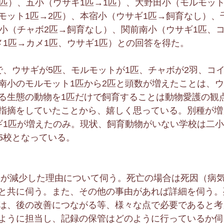
1匹）、五小（ウサギ1匹→1匹）、大野田小（モルモット
モット1匹→2匹）、本宿小（ウサギ1匹→飼育なし）、
頭小（チャボ2匹→飼育なし）、関前南小（ウサギ1匹、
メ1匹→カメ1匹、ウサギ1匹）との回答を得た。
で、ウサギが5匹、モルモットが1匹、チャボが2羽、コ
南小のモルモット1匹から2匹と頭数が増えたことは、
る生態の動物を1匹だけで飼育することは動物愛護の観
指摘をしていたことから、嬉しく思っている。別種が増
ギ1匹が増えたのみ。現状、飼育動物がいない学校は二
5校となっている。
数が減少した理由について伺う。死亡の場合は死因（病
と共に伺う。また、その他の事由があれば詳細を伺う。
は、後の改善につながる等、様々な点で必要であると考
ように担当し、記録の保管はどのように行っているか伺