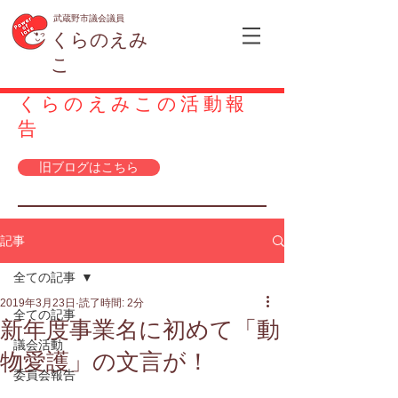
武蔵野市議会議員
くらのえみ
こ
くらのえみこの活動報
告
旧ブログはこちら
記事
全ての記事
2019年3月23日
読了時間: 2分
全ての記事
新年度事業名に初めて「動
議会活動
物愛護」の文言が！
委員会報告