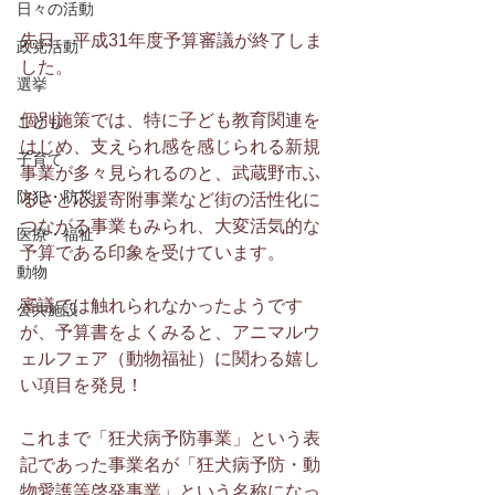
日々の活動
先日、平成31年度予算審議が終了しま
政党活動
した。
選挙
個別施策では、特に子ども教育関連を
こども
はじめ、支えられ感を感じられる新規
子育て
事業が多々見られるのと、武蔵野市ふ
防犯・防災
るさと応援寄附事業など街の活性化に
つながる事業もみられ、大変活気的な
医療・福祉
予算である印象を受けています。
動物
審議では触れられなかったようです
公共施設
が、予算書をよくみると、アニマルウ
ェルフェア（動物福祉）に関わる嬉し
い項目を発見！
これまで「狂犬病予防事業」という表
記であった事業名が「狂犬病予防・動
物愛護等啓発事業」という名称になっ