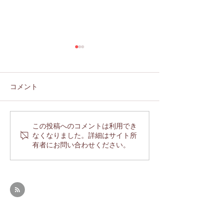
コメント
この投稿へのコメントは利用でき
【2026.7.4】改修工事の
【2025.6.7】6/11 16：
なくなりました。詳細はサイト所
入札中止でどうなる？武
～17：30頃ス
有者にお問い合わせください。
蔵野公会堂！？現状の視
定、一般質問で
察報告
す