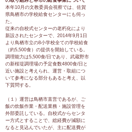
の取り組みと本市の給食事業について
本年10月の文教委員会視察では、佐賀
県鳥栖市の学校給食センターにも伺っ
た。
従来の自校式センターの老朽化により
新設されたセンターで、2014年9月1日
より鳥栖市立の8小学校全ての学校給食
（約5,500食）の提供を開始している。
調理能力は5,500食/日であり、武蔵野市
の新桜堤調理場の予定食数4800食/日と
近い施設と考えられ、運営・取組につ
いて参考になる部分もあると考え、以
下質問する。
（１）運営は鳥栖市直営であるが、ご
飯の炊飯作業・配送業務・施設管理を
外部委託している。自校式からセンタ
ー方式とすることで、総経費が減額に
なると見込んでいたが、主に配送費が