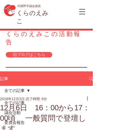
武蔵野市議会議員
くらのえみ
こ
くらのえみこの活動報
告
旧ブログはこちら
記事
全ての記事
2018年12月3日
読了時間: 9分
全ての記事
12月6日 16：00から17：
議会活動
00頃 一般質問で登壇し
委員会報告
ます