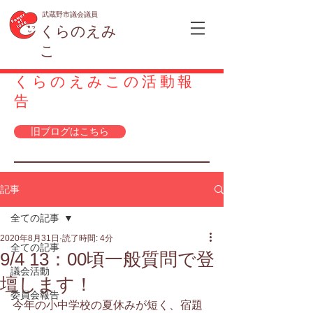
武蔵野市議会議員
くらのえみ
こ
くらのえみこの活動報
告
旧ブログはこちら
記事
全ての記事
2020年8月31日
読了時間: 4分
全ての記事
9/4 13：00頃一般質問で登
議会活動
壇します！
委員会報告
今年の小中学校の夏休みが短く、宿題