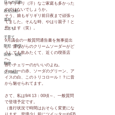
日々の活動
がギリギリ（汗）なご家庭も多かった
のではないでしょうか。
政党活動
そう、娘もギリギリ前日夜まで頑張っ
選挙
てました。そんな時、やはり親子！と
思います（笑）。
こども
子育て
9月議会の一般質問通告書を無事提出
防犯・防災
し、昔ながらのクリームソーダーがど
うしても飲みたくて、近くの喫茶店
医療・福祉
へ。
動物
赤いチェリーのがいいのよね。
チェリーの赤、ソーダのグリーン、ア
公共施設
イスの白、このトリコロール！？に昔
から魅せられてます。
さて、私は9/4 13：00頃～、一般質問
で登壇予定です。
（進行状況で時間はおそらく変更にな
ります。登壇少し前にツイッターやFB