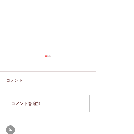
コメント
コメントを追加…
【2026.7.4】改修工事の
【2025.6.7】6/11 16：
入札中止でどうなる？武
～17：30頃ス
蔵野公会堂！？現状の視
定、一般質問で
察報告
す