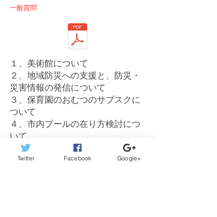
一般質問
１、
美術館について
２、地域防災への支援と、防災・
災害情報の発信について
３、保育園のおむつのサブスクに
ついて
４、市内プールの在り方検討につ
いて
５、学齢期以降の障害児者の放課
Twitter
Facebook
Google+
後デイ・余暇活動の場について
６、物価高支援の今後について
その他の議会報告はこちらからご覧